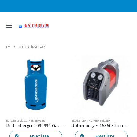
EV
OTO KLIMA GAZI
EL ALETLERI
,
ROTHENBERGER
EL ALETLERI
,
ROTHENBERGER
Rothenberger 1099996 Gaz Toplama Tüpü ( 40 kg )
Rothenberger 168608 Rorec Pro Gaz Toplama Cihazı
Fiyat İste
Fiyat İste