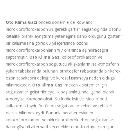
Oto Klima Gazı
önceki dönemlerde Rowland
hidrokloroflorokarbon’un gerekli şartlar sağlandığında ozonu
katalitik olarak ayrıştırma yeteneğine sahip olduğunu gösterir
bir çalışmasına göre; 60 yıl içerisinde ozonu
hidrokloroflorokarbonların %7 oranında aşındıracağını
saptamıştır.
Oto Klima Gazı
koloroflorokarbon ve
hidrokloroflorokarbon soğutucu akışkanların ise atmosferin
yukarı tabakasında bulunan, stratosfer tabakasında birikerek
ozon tabakasını deldiği ve küresel ısınmaya neden olduğu
bilinmektedir.
Oto Klima Gazı
mekanik sistemler için
soğutkanlar geliştirilmeye ilk başlanıldığında, genel olarak
Amonyak, Karbondioksit, Sülfürdioksit ve Metil Klorid
kullanılmaktaydı. Bütün bu soğutkanlar zehirli ve tehlikeli
olarak bilinmekteydi. Bununla beraber eskiden
koloroflorokarbon ve hidrokloroflorokarbon soğutkanları
daha güvenli alternatif seçenekler olarak ortaya çıkmıştır.