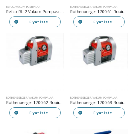
REFCO
,
VAKUM POMPALARI
ROTHENBERGER
,
VAKUM POMPALARI
Refco RL-2 Vakum Pompası ( 2.1 m3/h )
Rothenberger 1700.61 Roairvac 1,5 Vakum Pompası ( 2,5m3/h )
Fiyat İste
Fiyat İste
ROTHENBERGER
,
VAKUM POMPALARI
ROTHENBERGER
,
VAKUM POMPALARI
Rothenberger 1700.62 Roairvac 3.0 Vakum Pompası ( 5,0m3/h )
Rothenberger 1700.63 Roairvac 6.0 Vakum Pompası ( 10 m3/h )
Fiyat İste
Fiyat İste