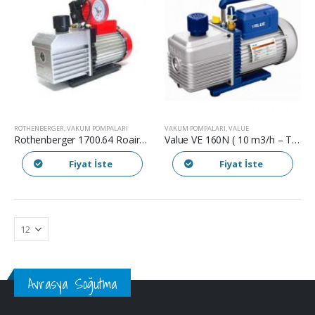
ROTHENBERGER
,
VAKUM POMPALARI
VAKUM POMPALARI
,
VALUE
Rothenberger 1700.64 Roairvac 9.0 Vakum Pompası ( 15 m3/h )
Value VE 160N ( 10 m3/h – Tek Kademe )
Fiyat İste
Fiyat İste
Avrasya Soğutma