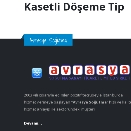
Kasetli Döşeme Tip
Avrasya Soğutma
2003 yılı itibariyle edinilen pozitif tecrübeyle İstanbul’da
hizmet vermeye başlayan “
Avrasya Soğutma
” hızlı ve kalit
hizmet anlayışı ile sektöründeki müşteri
Devamı...