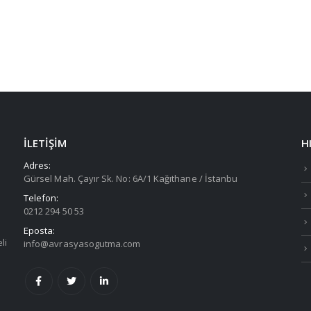
İLETIŞIM
H
Adres:
Gürsel Mah. Çayır Sk. No: 6A/1 Kağıthane / İstanbu
Telefon:
0212 294 50 53
Eposta:
eli
info@avrasyasogutma.com