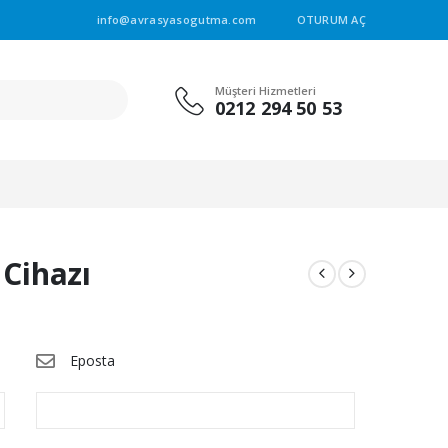
info@avrasyasogutma.com
OTURUM AÇ
Müşteri Hizmetleri
0212 294 50 53
 Cihazı
Eposta