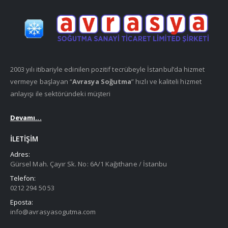
2003 yılı itibariyle edinilen pozitif tecrübeyle İstanbul’da hizmet
vermeye başlayan “
Avrasya Soğutma
” hızlı ve kaliteli hizmet
anlayışı ile sektöründeki müşteri
Devamı...
İLETIŞIM
Adres:
Gürsel Mah. Çayır Sk. No: 6A/1 Kağıthane / İstanbu
Telefon:
0212 294 50 53
Eposta:
info@avrasyasogutma.com