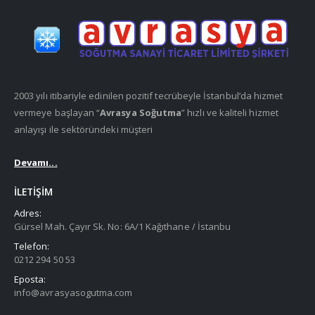
2003 yılı itibariyle edinilen pozitif tecrübeyle İstanbul’da hizmet
vermeye başlayan “
Avrasya Soğutma
” hızlı ve kaliteli hizmet
anlayışı ile sektöründeki müşteri
Devamı...
İLETIŞIM
Adres:
Gürsel Mah. Çayır Sk. No: 6A/1 Kağıthane / İstanbu
Telefon:
0212 294 50 53
Eposta:
info@avrasyasogutma.com