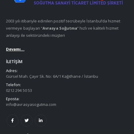
2003 yılı itibariyle edinilen pozitif tecrübeyle İstanbul’da hizmet
vermeye başlayan “
Avrasya Soğutma
” hızlı ve kaliteli hizmet
anlayışı ile sektöründeki müşteri
Devamı...
İLETIŞIM
Adres:
Gürsel Mah. Çayır Sk. No: 6A/1 Kağıthane / İstanbu
Telefon:
0212 294 50 53
Eposta:
info@avrasyasogutma.com