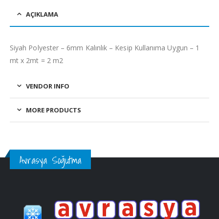
AÇIKLAMA
Siyah Polyester – 6mm Kalınlık – Kesip Kullanıma Uygun – 1
mt x 2mt = 2 m2
VENDOR INFO
MORE PRODUCTS
Avrasya Soğutma