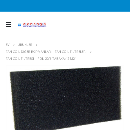
EV
ÜRÜNLER
FAN COIL DIĞER EKIPMANLARI
,
FAN COIL FILTRELERI
FAN COIL FILTRESI – POL-20/6 TABAKA ( 2 M2 )