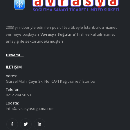
2003 yılı itibariyle edinilen pozitif tecrübeyle İstanbul’da hizmet
vermeye başlayan “
Avrasya Soğutma
” hızlı ve kaliteli hizmet
anlayışı ile sektöründeki müşteri
Devamı...
İLETIŞIM
Adres:
Gürsel Mah. Çayır Sk. No: 6A/1 Kağıthane / İstanbu
Telefon:
0212 294 50 53
Eposta:
info@avrasyasogutma.com