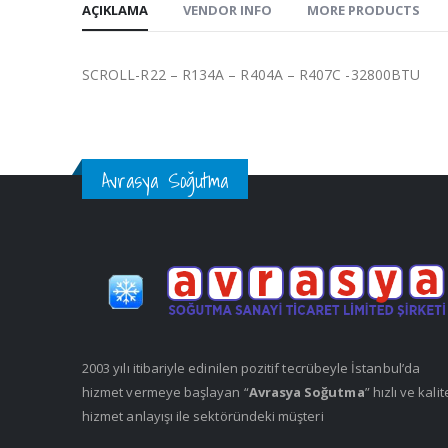
AÇIKLAMA
VENDOR INFO
MORE PRODUCTS
SCROLL-R22 – R134A – R404A – R407C -32800BTU
Avrasya Soğutma
2003 yılı itibariyle edinilen pozitif tecrübeyle İstanbul’da
hizmet vermeye başlayan “
Avrasya Soğutma
” hızlı ve kalit
hizmet anlayışı ile sektöründeki müşteri