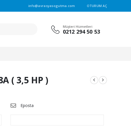
info@avrasyasogutma.com
OTURUM AÇ
Müşteri Hizmetleri
0212 294 50 53
 ( 3,5 HP )
Eposta