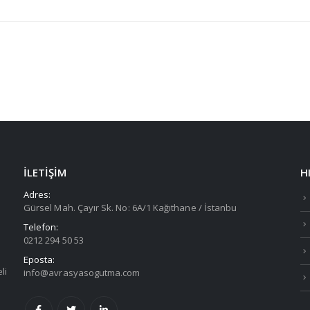
İLETIŞIM
H
Adres:
Gürsel Mah. Çayır Sk. No: 6A/1 Kağıthane / İstanbu
Telefon:
0212 294 50 53
Eposta:
eli
info@avrasyasogutma.com